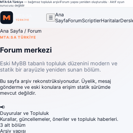
MTA:SA Türkiye
— bağımsız topluluk arşivi
Forum yapısı yeniden oluşturuldu · Aktif oyun
sunucusu değildir
Ana
☰
Sayfa
Forum
Scriptler
Haritalar
Dersl
Ana Sayfa
/ Forum
MTA:SA TÜRKIYE
Forum merkezi
Eski MyBB tabanlı topluluk düzenini modern ve
statik bir arayüzle yeniden sunan bölüm.
Bu sayfa arşiv rekonstrüksiyonudur. Üyelik, mesaj
gönderme ve eski konulara erişim statik sürümde
mevcut değildir.
📢
Duyurular ve Topluluk
Kurallar, güncellemeler, öneriler ve topluluk haberleri.
3 alt bölüm
Arşiv yapısı