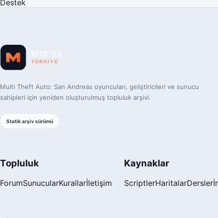
Destek
Multi Theft Auto: San Andreas oyuncuları, geliştiricileri ve sunucu
sahipleri için yeniden oluşturulmuş topluluk arşivi.
Statik arşiv sürümü
Topluluk
Kaynaklar
Forum
Sunucular
Kurallar
İletişim
Scriptler
Haritalar
Dersler
İ