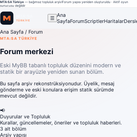
MTA:SA Türkiye
— bağımsız topluluk arşivi
Forum yapısı yeniden oluşturuldu · Aktif oyun
sunucusu değildir
Ana
☰
Sayfa
Forum
Scriptler
Haritalar
Dersl
Ana Sayfa
/ Forum
MTA:SA TÜRKIYE
Forum merkezi
Eski MyBB tabanlı topluluk düzenini modern ve
statik bir arayüzle yeniden sunan bölüm.
Bu sayfa arşiv rekonstrüksiyonudur. Üyelik, mesaj
gönderme ve eski konulara erişim statik sürümde
mevcut değildir.
📢
Duyurular ve Topluluk
Kurallar, güncellemeler, öneriler ve topluluk haberleri.
3 alt bölüm
Arşiv yapısı