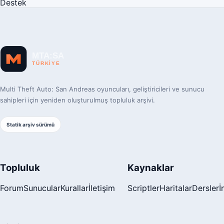
Destek
Multi Theft Auto: San Andreas oyuncuları, geliştiricileri ve sunucu
sahipleri için yeniden oluşturulmuş topluluk arşivi.
Statik arşiv sürümü
Topluluk
Kaynaklar
Forum
Sunucular
Kurallar
İletişim
Scriptler
Haritalar
Dersler
İ