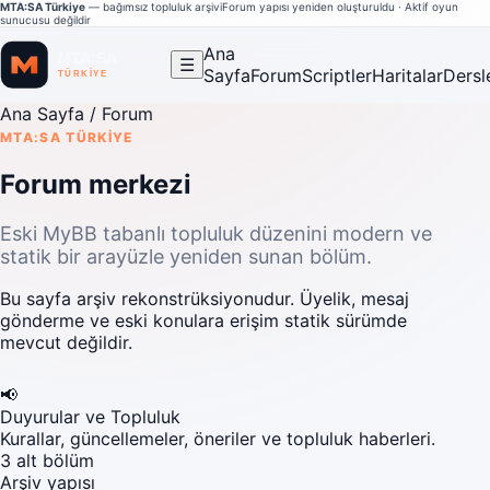
MTA:SA Türkiye
— bağımsız topluluk arşivi
Forum yapısı yeniden oluşturuldu · Aktif oyun
sunucusu değildir
Ana
☰
Sayfa
Forum
Scriptler
Haritalar
Dersl
Ana Sayfa
/ Forum
MTA:SA TÜRKIYE
Forum merkezi
Eski MyBB tabanlı topluluk düzenini modern ve
statik bir arayüzle yeniden sunan bölüm.
Bu sayfa arşiv rekonstrüksiyonudur. Üyelik, mesaj
gönderme ve eski konulara erişim statik sürümde
mevcut değildir.
📢
Duyurular ve Topluluk
Kurallar, güncellemeler, öneriler ve topluluk haberleri.
3 alt bölüm
Arşiv yapısı