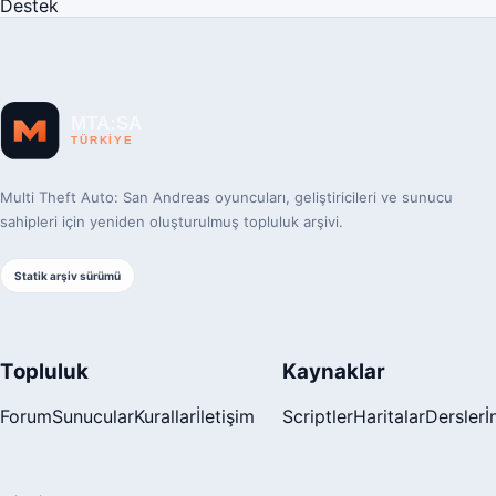
Destek
Multi Theft Auto: San Andreas oyuncuları, geliştiricileri ve sunucu
sahipleri için yeniden oluşturulmuş topluluk arşivi.
Statik arşiv sürümü
Topluluk
Kaynaklar
Forum
Sunucular
Kurallar
İletişim
Scriptler
Haritalar
Dersler
İ