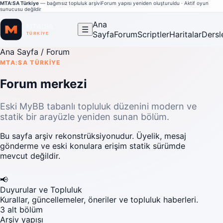
MTA:SA Türkiye
— bağımsız topluluk arşivi
Forum yapısı yeniden oluşturuldu · Aktif oyun
sunucusu değildir
Ana
☰
Sayfa
Forum
Scriptler
Haritalar
Dersl
Ana Sayfa
/ Forum
MTA:SA TÜRKIYE
Forum merkezi
Eski MyBB tabanlı topluluk düzenini modern ve
statik bir arayüzle yeniden sunan bölüm.
Bu sayfa arşiv rekonstrüksiyonudur. Üyelik, mesaj
gönderme ve eski konulara erişim statik sürümde
mevcut değildir.
📢
Duyurular ve Topluluk
Kurallar, güncellemeler, öneriler ve topluluk haberleri.
3 alt bölüm
Arşiv yapısı