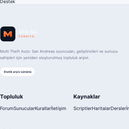
Destek
Multi Theft Auto: San Andreas oyuncuları, geliştiricileri ve sunucu
sahipleri için yeniden oluşturulmuş topluluk arşivi.
Statik arşiv sürümü
Topluluk
Kaynaklar
Forum
Sunucular
Kurallar
İletişim
Scriptler
Haritalar
Dersler
İ