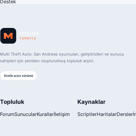
Destek
Multi Theft Auto: San Andreas oyuncuları, geliştiricileri ve sunucu
sahipleri için yeniden oluşturulmuş topluluk arşivi.
Statik arşiv sürümü
Topluluk
Kaynaklar
Forum
Sunucular
Kurallar
İletişim
Scriptler
Haritalar
Dersler
İ