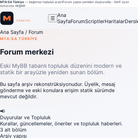
MTA:SA Türkiye
— bağımsız topluluk arşivi
Forum yapısı yeniden oluşturuldu · Aktif oyun
sunucusu değildir
Ana
☰
Sayfa
Forum
Scriptler
Haritalar
Dersl
Ana Sayfa
/ Forum
MTA:SA TÜRKIYE
Forum merkezi
Eski MyBB tabanlı topluluk düzenini modern ve
statik bir arayüzle yeniden sunan bölüm.
Bu sayfa arşiv rekonstrüksiyonudur. Üyelik, mesaj
gönderme ve eski konulara erişim statik sürümde
mevcut değildir.
📢
Duyurular ve Topluluk
Kurallar, güncellemeler, öneriler ve topluluk haberleri.
3 alt bölüm
Arşiv yapısı