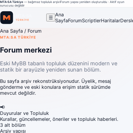
MTA:SA Türkiye
— bağımsız topluluk arşivi
Forum yapısı yeniden oluşturuldu · Aktif oyun
sunucusu değildir
Ana
☰
Sayfa
Forum
Scriptler
Haritalar
Dersl
Ana Sayfa
/ Forum
MTA:SA TÜRKIYE
Forum merkezi
Eski MyBB tabanlı topluluk düzenini modern ve
statik bir arayüzle yeniden sunan bölüm.
Bu sayfa arşiv rekonstrüksiyonudur. Üyelik, mesaj
gönderme ve eski konulara erişim statik sürümde
mevcut değildir.
📢
Duyurular ve Topluluk
Kurallar, güncellemeler, öneriler ve topluluk haberleri.
3 alt bölüm
Arşiv yapısı