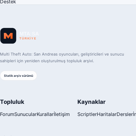
Destek
Multi Theft Auto: San Andreas oyuncuları, geliştiricileri ve sunucu
sahipleri için yeniden oluşturulmuş topluluk arşivi.
Statik arşiv sürümü
Topluluk
Kaynaklar
Forum
Sunucular
Kurallar
İletişim
Scriptler
Haritalar
Dersler
İ