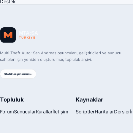
Destek
Multi Theft Auto: San Andreas oyuncuları, geliştiricileri ve sunucu
sahipleri için yeniden oluşturulmuş topluluk arşivi.
Statik arşiv sürümü
Topluluk
Kaynaklar
Forum
Sunucular
Kurallar
İletişim
Scriptler
Haritalar
Dersler
İ