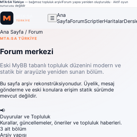
MTA:SA Türkiye
— bağımsız topluluk arşivi
Forum yapısı yeniden oluşturuldu · Aktif oyun
sunucusu değildir
Ana
☰
Sayfa
Forum
Scriptler
Haritalar
Dersl
Ana Sayfa
/ Forum
MTA:SA TÜRKIYE
Forum merkezi
Eski MyBB tabanlı topluluk düzenini modern ve
statik bir arayüzle yeniden sunan bölüm.
Bu sayfa arşiv rekonstrüksiyonudur. Üyelik, mesaj
gönderme ve eski konulara erişim statik sürümde
mevcut değildir.
📢
Duyurular ve Topluluk
Kurallar, güncellemeler, öneriler ve topluluk haberleri.
3 alt bölüm
Arşiv yapısı