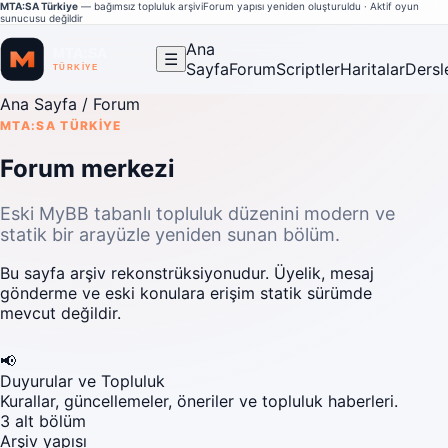
MTA:SA Türkiye
— bağımsız topluluk arşivi
Forum yapısı yeniden oluşturuldu · Aktif oyun
sunucusu değildir
Ana
☰
Sayfa
Forum
Scriptler
Haritalar
Dersl
Ana Sayfa
/ Forum
MTA:SA TÜRKIYE
Forum merkezi
Eski MyBB tabanlı topluluk düzenini modern ve
statik bir arayüzle yeniden sunan bölüm.
Bu sayfa arşiv rekonstrüksiyonudur. Üyelik, mesaj
gönderme ve eski konulara erişim statik sürümde
mevcut değildir.
📢
Duyurular ve Topluluk
Kurallar, güncellemeler, öneriler ve topluluk haberleri.
3 alt bölüm
Arşiv yapısı