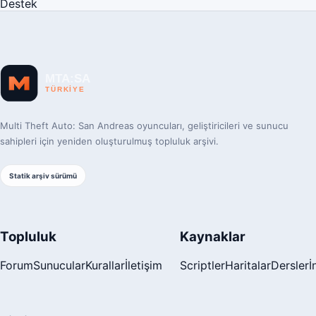
Destek
Multi Theft Auto: San Andreas oyuncuları, geliştiricileri ve sunucu
sahipleri için yeniden oluşturulmuş topluluk arşivi.
Statik arşiv sürümü
Topluluk
Kaynaklar
Forum
Sunucular
Kurallar
İletişim
Scriptler
Haritalar
Dersler
İ