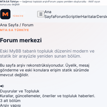
MTA:SA Türkiye
— bağımsız topluluk arşivi
Forum yapısı yeniden oluşturuldu · Aktif oyun
sunucusu değildir
Ana
☰
Sayfa
Forum
Scriptler
Haritalar
Dersl
Ana Sayfa
/ Forum
MTA:SA TÜRKIYE
Forum merkezi
Eski MyBB tabanlı topluluk düzenini modern ve
statik bir arayüzle yeniden sunan bölüm.
Bu sayfa arşiv rekonstrüksiyonudur. Üyelik, mesaj
gönderme ve eski konulara erişim statik sürümde
mevcut değildir.
📢
Duyurular ve Topluluk
Kurallar, güncellemeler, öneriler ve topluluk haberleri.
3 alt bölüm
Arşiv yapısı