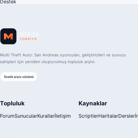
Destek
Multi Theft Auto: San Andreas oyuncuları, geliştiricileri ve sunucu
sahipleri için yeniden oluşturulmuş topluluk arşivi.
Statik arşiv sürümü
Topluluk
Kaynaklar
Forum
Sunucular
Kurallar
İletişim
Scriptler
Haritalar
Dersler
İ