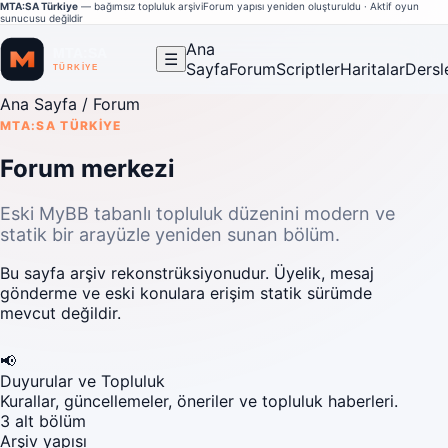
MTA:SA Türkiye
— bağımsız topluluk arşivi
Forum yapısı yeniden oluşturuldu · Aktif oyun
sunucusu değildir
Ana
☰
Sayfa
Forum
Scriptler
Haritalar
Dersl
Ana Sayfa
/ Forum
MTA:SA TÜRKIYE
Forum merkezi
Eski MyBB tabanlı topluluk düzenini modern ve
statik bir arayüzle yeniden sunan bölüm.
Bu sayfa arşiv rekonstrüksiyonudur. Üyelik, mesaj
gönderme ve eski konulara erişim statik sürümde
mevcut değildir.
📢
Duyurular ve Topluluk
Kurallar, güncellemeler, öneriler ve topluluk haberleri.
3 alt bölüm
Arşiv yapısı