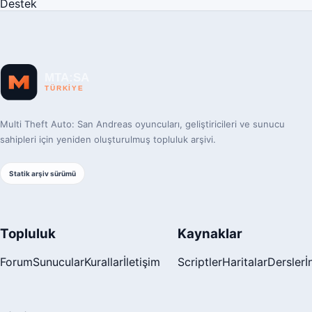
Destek
Multi Theft Auto: San Andreas oyuncuları, geliştiricileri ve sunucu
sahipleri için yeniden oluşturulmuş topluluk arşivi.
Statik arşiv sürümü
Topluluk
Kaynaklar
Forum
Sunucular
Kurallar
İletişim
Scriptler
Haritalar
Dersler
İ