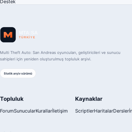
Destek
Multi Theft Auto: San Andreas oyuncuları, geliştiricileri ve sunucu
sahipleri için yeniden oluşturulmuş topluluk arşivi.
Statik arşiv sürümü
Topluluk
Kaynaklar
Forum
Sunucular
Kurallar
İletişim
Scriptler
Haritalar
Dersler
İ