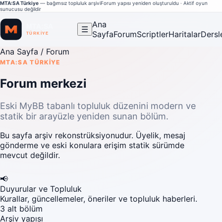
MTA:SA Türkiye
— bağımsız topluluk arşivi
Forum yapısı yeniden oluşturuldu · Aktif oyun
sunucusu değildir
Ana
☰
Sayfa
Forum
Scriptler
Haritalar
Dersl
Ana Sayfa
/ Forum
MTA:SA TÜRKIYE
Forum merkezi
Eski MyBB tabanlı topluluk düzenini modern ve
statik bir arayüzle yeniden sunan bölüm.
Bu sayfa arşiv rekonstrüksiyonudur. Üyelik, mesaj
gönderme ve eski konulara erişim statik sürümde
mevcut değildir.
📢
Duyurular ve Topluluk
Kurallar, güncellemeler, öneriler ve topluluk haberleri.
3 alt bölüm
Arşiv yapısı